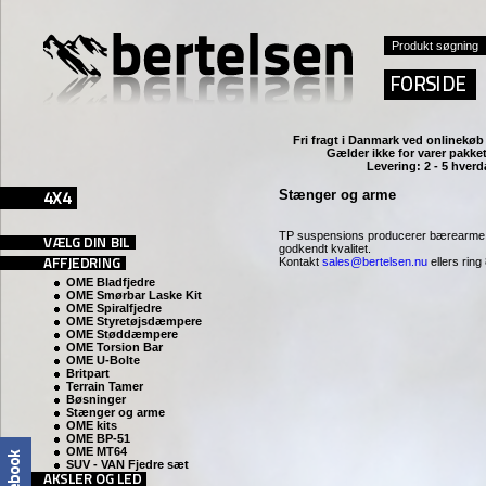
Fri fragt i Danmark ved
onlinekøb 
Gælder ikke for varer pakket
Levering: 2 - 5 hver
Stænger og arme
TP suspensions producerer bærearme, s
godkendt kvalitet.
Kontakt
sales@bertelsen.nu
ellers ring 
OME Bladfjedre
OME Smørbar Laske Kit
OME Spiralfjedre
OME Styretøjsdæmpere
OME Støddæmpere
OME Torsion Bar
OME U-Bolte
Britpart
Terrain Tamer
Bøsninger
Stænger og arme
OME kits
OME BP-51
OME MT64
SUV - VAN Fjedre sæt