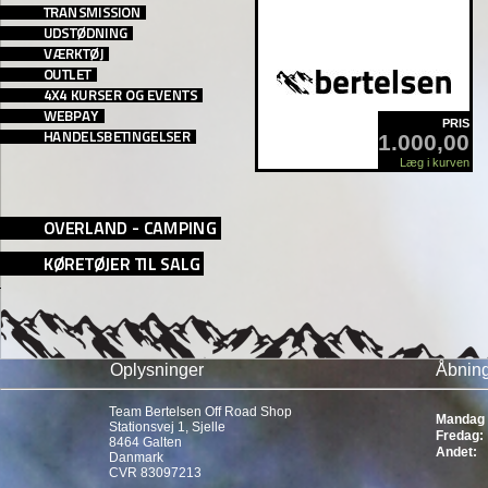
PRIS
1.000,00
Læg i kurven
Oplysninger
Åbning
Team Bertelsen Off Road Shop
Mandag 
Stationsvej 1, Sjelle
Fredag:
8464 Galten
Andet:
Danmark
CVR 83097213